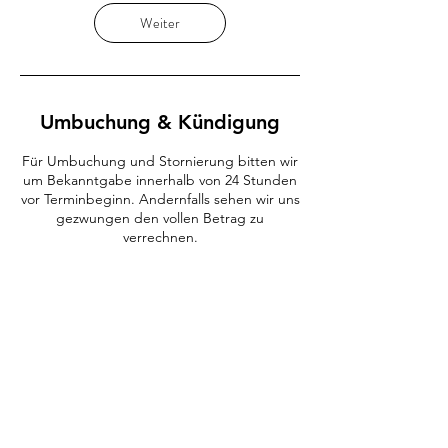
Weiter
Umbuchung & Kündigung
Für Umbuchung und Stornierung bitten wir
um Bekanntgabe innerhalb von 24 Stunden
vor Terminbeginn. Andernfalls sehen wir uns
gezwungen den vollen Betrag zu
verrechnen.
Kontaktangaben
Grieshofgasse 5
Fotostudio Meidling, Grieshofgasse 5, Wien,
Österreich
066493021054