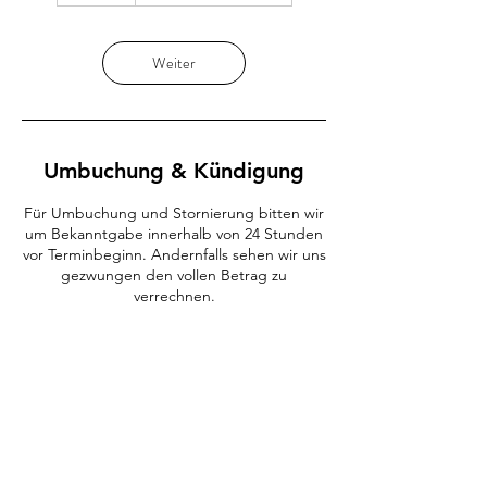
Weiter
Umbuchung & Kündigung
Für Umbuchung und Stornierung bitten wir
um Bekanntgabe innerhalb von 24 Stunden
vor Terminbeginn. Andernfalls sehen wir uns
gezwungen den vollen Betrag zu
verrechnen.
Kontaktangaben
Grieshofgasse 5
Fotostudio Meidling, Grieshofgasse 5, Wien,
Österreich